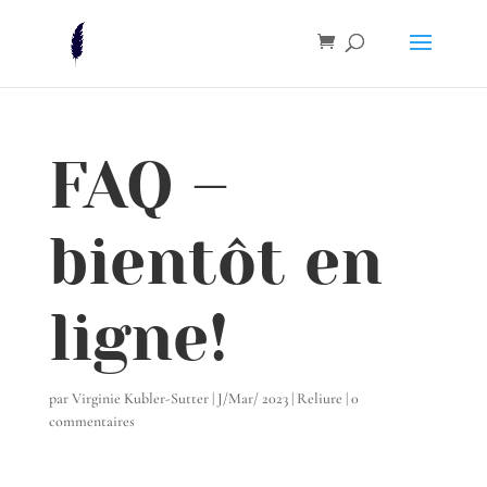
FAQ –
bientôt en
ligne!
par
Virginie Kubler-Sutter
|
J/Mar/ 2023
|
Reliure
|
0
commentaires